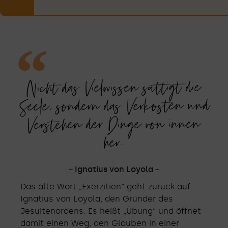
Spiritualitätstyp
entwicklung
antwortung
Spiritualität
spiritualität
spiritualität
Begleitung
begleitung
Journaling
Lebens-
Prozess
Malen &
Toolbox
verant-
Kirche
Beten
gebet
leiten
kreis
riten
chor
uns
&
Gestalten
wortung
phasen
Jazz
von
deinem
Weg!
Nicht das Vielwissen sättigt die
Seele, sondern das Verkosten und
Verstehen der Dinge von innen
her.
－Ignatius von Loyola－
Das alte Wort „Exerzitien“ geht zurück auf
Ignatius von Loyola, den Gründer des
Jesuitenordens. Es heißt „Übung“ und öffnet
damit einen Weg, den Glauben in einer