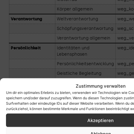
Körper allgemein
weg_ko
Verantwortung
Weltverantwortung
weg_we
Schöpfungsverantwortung
weg_sc
Verantwortung allgemein
weg_ve
Persönlichkeit
Identitäten und
weg_id
Lebensphasen
Persönlichkeitsentwicklung
weg_per
Geistliche Begleitung
weg_gei
Seelsorge
weg_se
Zustimmung verwalten
Persönlichkeit allgemein
weg_per
Um dir ein optimales Erlebnis zu bieten, verwenden wir Technologien wie Co
speichern und/oder darauf zuzugreifen. Wenn du diesen Technologien zusti
Surfverhalten oder eindeutige IDs auf dieser Website verarbeiten. Wenn du de
Wenn du Schwierigkeiten hast, wende dich
zurückziehst, können bestimmte Merkmale und Funktionen beeinträchtigt w
gerne an Rolf Krüger unter
hallo@rolfkrueger.net
Akzeptieren
Ablehnen