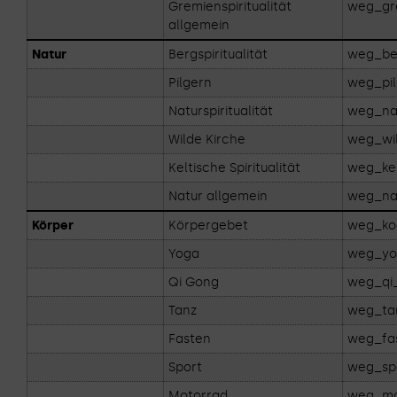
Gremienspiritualität
weg_gre
allgemein
Natur
Bergspiritualität
weg_ber
Pilgern
weg_pil
Naturspiritualität
weg_nat
Wilde Kirche
weg_wil
Keltische Spiritualität
weg_kel
Natur allgemein
weg_na
Körper
Körpergebet
weg_ko
Yoga
weg_yo
Qi Gong
weg_qi
Tanz
weg_ta
Fasten
weg_fa
Sport
weg_sp
Motorrad
weg_mo