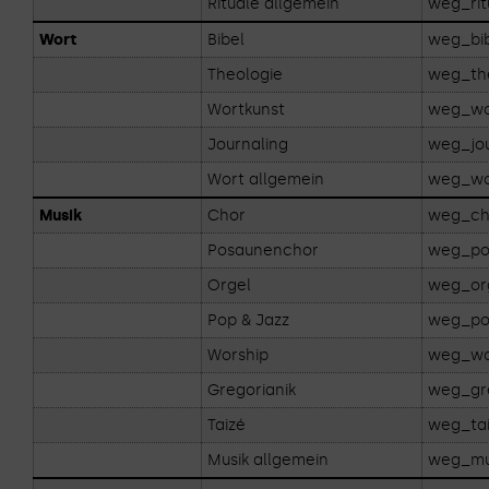
Rituale allgemein
weg_rit
Wort
Bibel
weg_bi
Theologie
weg_th
Wortkunst
weg_wo
Journaling
weg_jou
Wort allgemein
weg_wo
Musik
Chor
weg_ch
Posaunenchor
weg_po
Orgel
weg_or
Pop & Jazz
weg_p
Worship
weg_wo
Gregorianik
weg_gre
Taizé
weg_ta
Musik allgemein
weg_mu