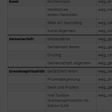
Kunst
Kirchenraum
weg_ki
Meditatives
weg_me
Malen/Gestalten
Bible Art Journaling
weg_bib
Kunst allgemein
weg_ku
Gemeinschaft
Gottesdienst
weg_got
Gemeinsam Beten
weg_ge
Circling
weg_cir
Gemeinschaft allgemein
weg_ge
Gremienspiritualität
beGEISTert leiten
weg_beg
Prozessbegleitung
weg_pro
Geist und Prozess
weg_gei
midi Toolbox
weg_xxl
Gremienspiritualität XXL
Edition ELKB