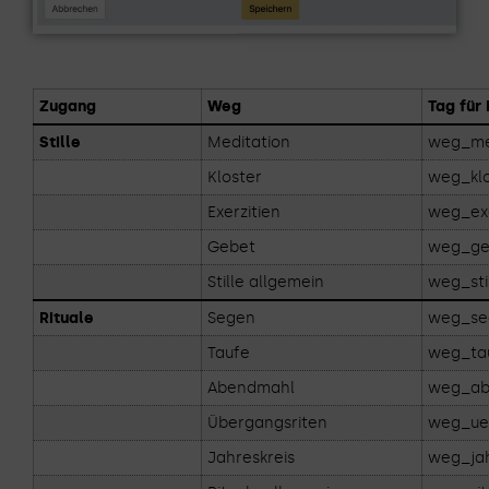
Zugang
Weg
Tag für
Stille
Meditation
weg_me
Kloster
weg_klo
Exerzitien
weg_exe
Gebet
weg_ge
Stille allgemein
weg_sti
Rituale
Segen
weg_se
Taufe
weg_ta
Abendmahl
weg_ab
Übergangsriten
weg_ue
Jahreskreis
weg_jah