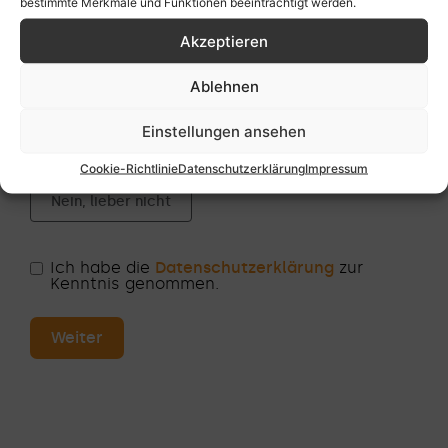
bestimmte Merkmale und Funktionen beeinträchtigt werden.
Möchtest du mit dem kostenlosen ganzhier-
Newsletter über zukünftige Veranstaltungen
Akzeptieren
auf dem Laufenden bleiben?
Ablehnen
Ja, gerne
Einstellungen ansehen
Ich bekomme den Newsletter schon
Cookie-Richtlinie
Datenschutzerklärung
Impressum
Nein, lieber nicht
Ich habe die
Datenschutzerklärung
zur
Kenntnis genommen.
Weiter