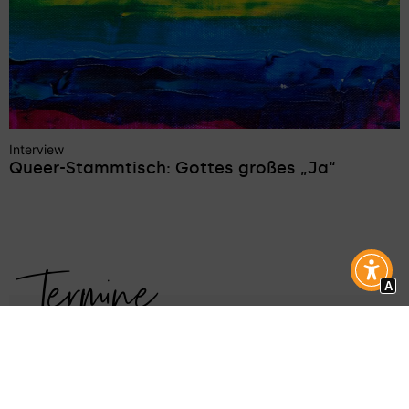
Interview
Queer-Stammtisch: Gottes großes „Ja“
Termine
A
in allen Regionen
13. Okt 2026
Pappenheim