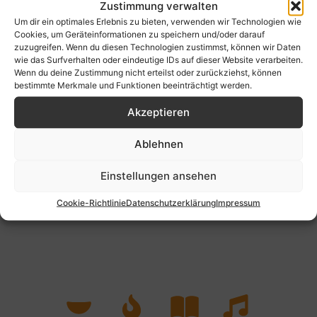
Zustimmung verwalten
Behindertengleichstellungsgesetz (BGG)
Um dir ein optimales Erlebnis zu bieten, verwenden wir Technologien wie
bei dem Beauftragten der Bundesregierung für die
Cookies, um Geräteinformationen zu speichern und/oder darauf
Belange von Menschen mit Behinderungen
zuzugreifen. Wenn du diesen Technologien zustimmst, können wir Daten
wie das Surfverhalten oder eindeutige IDs auf dieser Website verarbeiten.
Mauerstraße 53
Wenn du deine Zustimmung nicht erteilst oder zurückziehst, können
10117 Berlin
bestimmte Merkmale und Funktionen beeinträchtigt werden.
Website:
www.schlichtungsstelle-bgg.de
Akzeptieren
E-Mail:
info@schlichtungsstelle-bgg.de
Ablehnen
Einstellungen ansehen
Cookie-Richtlinie
Datenschutzerklärung
Impressum