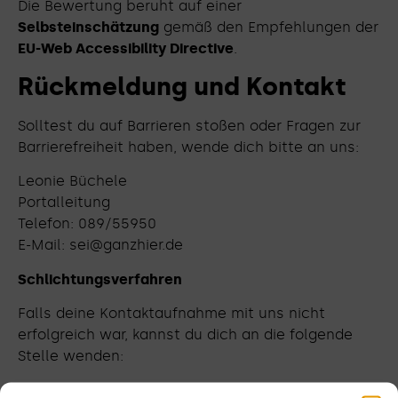
Die Bewertung beruht auf einer
Selbsteinschätzung
gemäß den Empfehlungen der
EU-Web Accessibility Directive
.
Rückmeldung und Kontakt
Solltest du auf Barrieren stoßen oder Fragen zur
Barrierefreiheit haben, wende dich bitte an uns:
Leonie Büchele
Portalleitung
Telefon: 089/55950
E-Mail: sei@ganzhier.de
Schlichtungsverfahren
Falls deine Kontaktaufnahme mit uns nicht
erfolgreich war, kannst du dich an die folgende
Stelle wenden:
Schlichtungsstelle nach dem