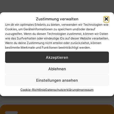
Zustimmung verwalten
Um dir ein optimales Erlebnis zu bieten, verwenden wir Technologien wie
Cookies, um Geräteinformationen zu speichern und/oder darauf
zuzugreifen. Wenn du diesen Technologien zustimmst, können wir Daten
wie das Surfverhalten oder eindeutige IDs auf dieser Website verarbeiten.
Stille
Rituale
Wort
Musik
Wenn du deine Zustimmung nicht erteilst oder zurückziehst, können
bestimmte Merkmale und Funktionen beeinträchtigt werden.
Akzeptieren
Kunst
Gemein-
Gremien-
Natur
schaft
spiritualität
Ablehnen
Einstellungen ansehen
Körper
Verant-
Persön-
Dein
Cookie-Richtlinie
Datenschutzerklärung
Impressum
wortung
lichkeit
Weg
Persönlichkeits-
Gottesdienst
Schöpfungs-
Teste deinen
Identitäten &
Kirchenraum
Übergangs-
Meditatives
Gemeinsam
Gregorianik
beGEISTert
Abendmahl
Posaunen-
Meditation
Wortkunst
Journaling
Seelsorge
Exerzitien
Theologie
Geistliche
Motorrad
Keltische
Prozess-
Weltver-
Bible Art
Worship
Qi Gong
Jahres-
Körper-
Circling
Erzähle
Kloster
Geist &
Pilgern
Fasten
Natur-
Segen
Gebet
Berg-
Taufe
Wilde
Orgel
Sport
Taizé
Bibel
Chor
Yoga
Tanz
XXL
Pop