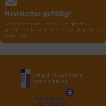
Spiritualitätstyp
entwicklung
antwortung
Spiritualität
spiritualität
spiritualität
Begleitung
begleitung
Journaling
Lebens-
Prozess
Malen &
Toolbox
verant-
Kirche
Beten
gebet
leiten
kreis
riten
chor
uns
&
Gestalten
wortung
phasen
Jazz
von
deinem
Weg!
Newsletter gefällig?
Wir informieren dich, wenn es Neuigkeiten zu
ganzhier.de oder zu bestimmten, von dir gewählten
Wegen gibt.