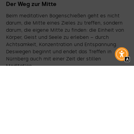
Der Weg zur Mitte
Beim meditativen Bogenschießen geht es nicht
darum, die Mitte eines Zieles zu treffen, sondern
darum, die eigene Mitte zu finden: die Einheit von
Körper, Geist und Seele zu erleben – durch
Achtsamkeit, Konzentration und Entspannung.
Deswegen beginnt und endet das Treffen in
Nürnberg auch mit einer Zeit der stillen
A
Meditation.
Beim Schießen liegt die Konzentration auf einem
festen Stand und einer aufrechten Haltung. Es
geht darum Spannung aufzubauen, auszuhalten
und im Moment der größten Spannung
loszulassen. Dadurch wird es möglich den eigenen
Körper bewusst zu erfahren und das eigene Tun zu
reflektieren. Das Ziel, so der Profi, sei es, den
Stress des Alltags abzubauen, sich selbst wieder
stärker wahrzunehmen und im „Hier und Jetzt“