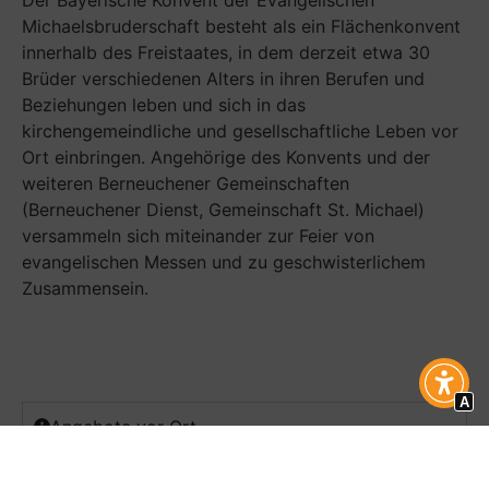
Der Bayerische Konvent der Evangelischen
Michaelsbruderschaft besteht als ein Flächenkonvent
innerhalb des Freistaates, in dem derzeit etwa 30
Brüder verschiedenen Alters in ihren Berufen und
Beziehungen leben und sich in das
kirchengemeindliche und gesellschaftliche Leben vor
Ort einbringen. Angehörige des Konvents und der
weiteren Berneuchener Gemeinschaften
(Berneuchener Dienst, Gemeinschaft St. Michael)
versammeln sich miteinander zur Feier von
evangelischen Messen und zu geschwisterlichem
Zusammensein.
A
Angebote vor Ort