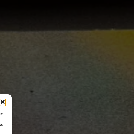
um
Ds