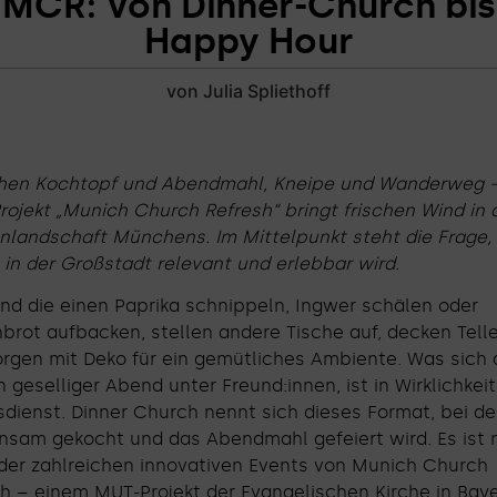
MCR: Von Dinner-Church bis
Happy Hour
von Julia Spliethoff
hen Kochtopf und Abendmahl, Kneipe und Wanderweg 
ojekt „Munich Church Refresh“ bringt frischen Wind in 
nlandschaft Münchens. Im Mittelpunkt steht die Frage,
 in der Großstadt relevant und erlebbar wird.
d die einen Paprika schnippeln, Ingwer schälen oder
brot aufbacken, stellen andere Tische auf, decken Telle
rgen mit Deko für ein gemütliches Ambiente. Was sich 
n geselliger Abend unter Freund:innen, ist in Wirklichkeit
dienst. Dinner Church nennt sich dieses Format, bei d
nsam gekocht und das Abendmahl gefeiert wird. Es ist 
der zahlreichen innovativen Events von Munich Church
h – einem MUT-Projekt der Evangelischen Kirche in Baye