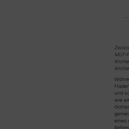
Zwisc
MUT-Pr
Kirche
Kirche
Währen
Fladen
und so
wie ei
Gottes
gemei
eines 
Refres