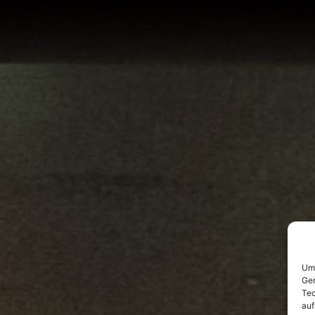
Um 
Ger
Tec
auf