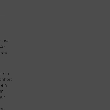
– das
die
 wie
r ein
anhört
 ein
em
nur
rn,