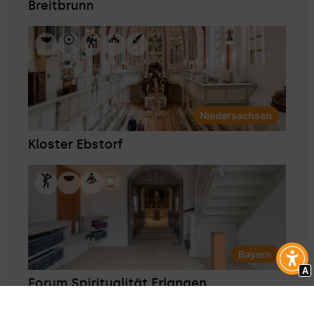
Breitbrunn
Niedersachsen
Kloster Ebstorf
Bayern
A
Forum Spiritualität Erlangen
Alle Orte