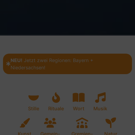
NEU!
Jetzt zwei Regionen: Bayern +
Niedersachsen!
Stille
Rituale
Wort
Musik
Kunst
Gemein-
Gremien-
Natur