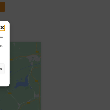
um
Ds
en