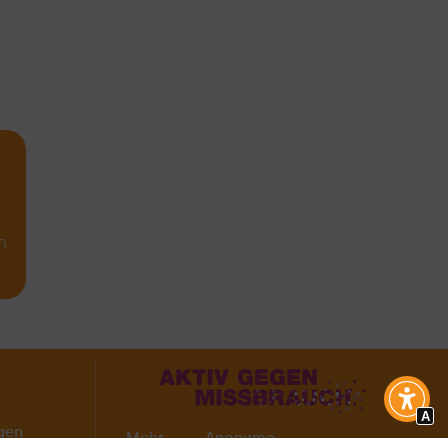
n
A
gen
Mehr
Anonyme