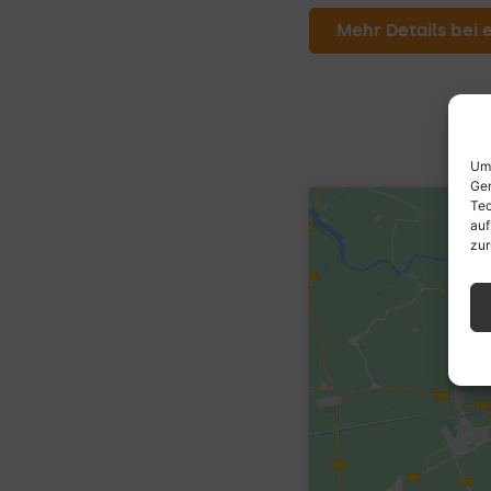
Mehr Details bei
Um 
Ger
Tec
auf
zur