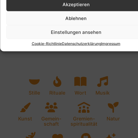
Akzeptieren
Ablehnen
Einstellungen ansehen
Cookie-Richtlinie
Datenschutzerklärung
Impressum
Stille
Rituale
Wort
Musik
Kunst
Gemein-
Gremien-
Natur
schaft
spiritualität