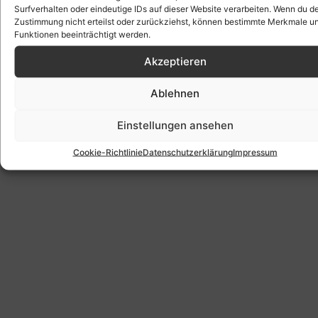
Klicke hier, um Marketing-Cookies zu
Surfverhalten oder eindeutige IDs auf dieser Website verarbeiten. Wenn du d
akzeptieren und diesen Inhalt zu
Zustimmung nicht erteilst oder zurückziehst, können bestimmte Merkmale u
Funktionen beeinträchtigt werden.
aktivieren
Akzeptieren
Ablehnen
Einstellungen ansehen
Cookie-Richtlinie
Datenschutzerklärung
Impressum