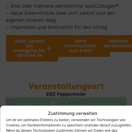
– Eine oder mehrere persönliche SoulCollagen®
– Neue Erkenntnisse über sich selbst und den
eigenen inneren Weg
– Inspiration und Motivation für den Alltag
Mehr Details
Mehr
Website
bei
Informationen
Veranstalte
evangelische-
zum Event
termine.de
Veranstaltungsort
EBZ Pappenheim
Zustimmung verwalten
Um dir ein optimales Erlebnis zu bieten, verwenden wir Technologien wie
Cookies, um Geräteinformationen zu speichern und/oder darauf zuzugreifen.
Wenn du diesen Technologien zustimmst, können wir Daten wie das