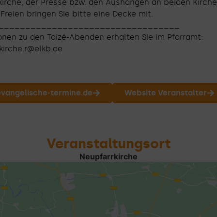
skirche, der Presse bzw. den Aushängen an beiden Kirche
reien bringen Sie bitte eine Decke mit.
__________________________________
onen zu den Taizé-Abenden erhalten Sie im Pfarramt:
kirche.r@elkb.de
 evangelische-termine.de
Website Veranstalter
Veranstaltungsort
Neupfarrkirche