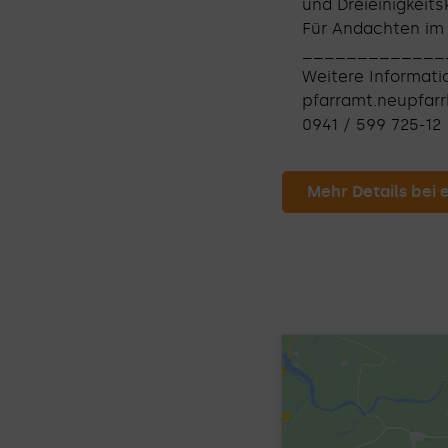
und Dreieinigkeit
Für Andachten im F
_____________
Weitere Informati
pfarramt.neupfarr
0941 / 599 725-12
Mehr Details bei