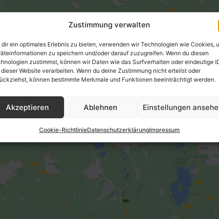
Zustimmung verwalten
dir ein optimales Erlebnis zu bieten, verwenden wir Technologien wie Cookies, 
äteinformationen zu speichern und/oder darauf zuzugreifen. Wenn du diesen
hnologien zustimmst, können wir Daten wie das Surfverhalten oder eindeutige I
Klicke hier, um Marketing-Cookies zu
 dieser Website verarbeiten. Wenn du deine Zustimmung nicht erteilst oder
ückziehst, können bestimmte Merkmale und Funktionen beeinträchtigt werden.
akzeptieren und diesen Inhalt zu
aktivieren
Akzeptieren
Ablehnen
Einstellungen anseh
Cookie-Richtlinie
Datenschutzerklärung
Impressum