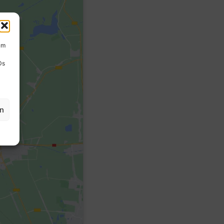
um
Ds
en