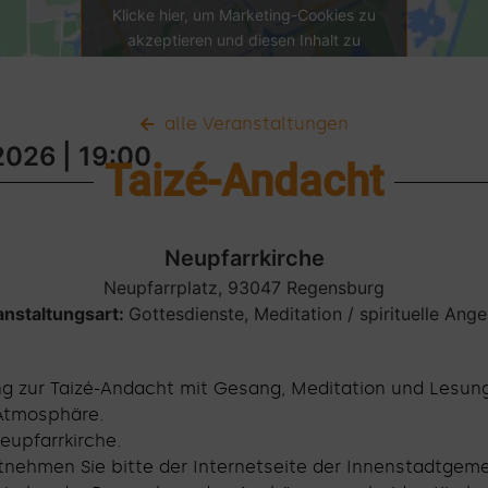
Klicke hier, um Marketing-Cookies zu
akzeptieren und diesen Inhalt zu
aktivieren
alle Veranstaltungen
2026
| 19:00
Taizé-Andacht
Neupfarrkirche
Neupfarrplatz, 93047 Regensburg
anstaltungsart:
Gottesdienste
,
Meditation / spirituelle Ang
ng zur Taizé-Andacht mit Gesang, Meditation und Lesun
Atmosphäre.
eupfarrkirche.
tnehmen Sie bitte der Internetseite der Innenstadtgem