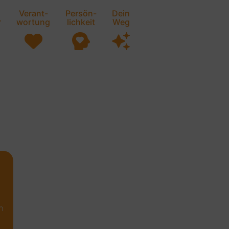
Verant-
Persön-
Dein
r
wortung
lichkeit
Weg
n