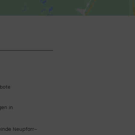
ebote
gen in
einde Neupfarr–