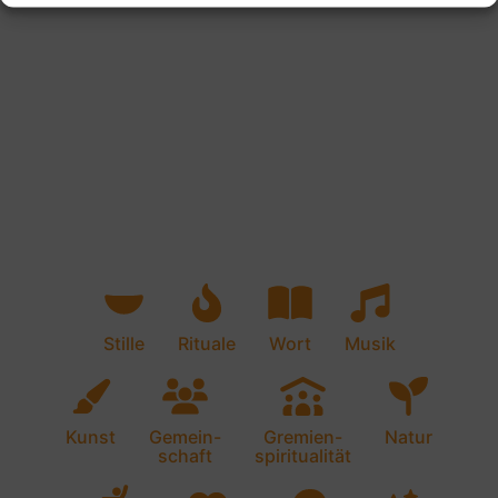
Stille
Rituale
Wort
Musik
Kunst
Gemein-
Gremien-
Natur
schaft
spiritualität