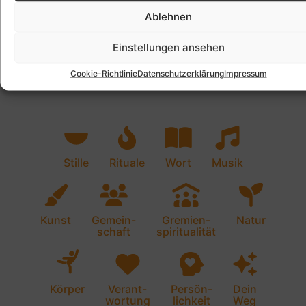
Ablehnen
Einstellungen ansehen
Cookie-Richtlinie
Datenschutzerklärung
Impressum
Stille
Rituale
Wort
Musik
Kunst
Gemein-
Gremien-
Natur
schaft
spiritualität
Körper
Verant-
Persön-
Dein
wortung
lichkeit
Weg