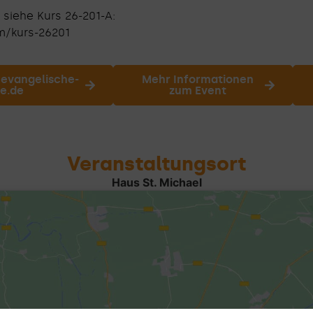
siehe Kurs 26-201-A:
om/kurs-26201
 evangelische-
Mehr Informationen
e.de
zum Event
Veranstaltungsort
Haus St. Michael