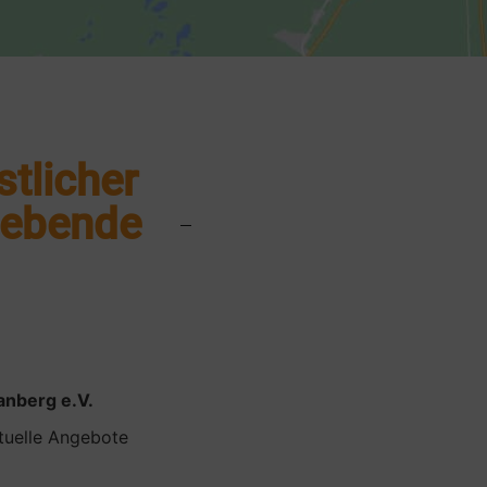
stlicher
iebende
anberg e.V.
ituelle Angebote