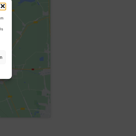
um
Ds
en