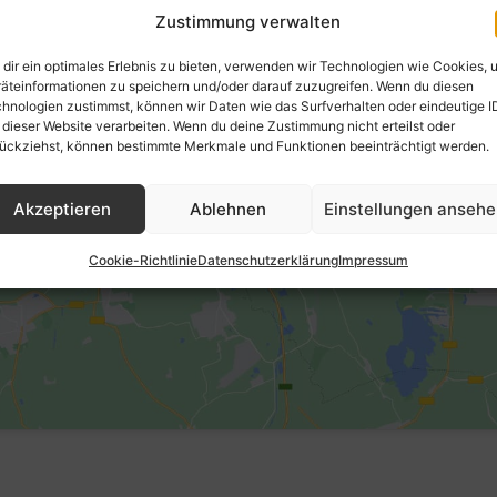
Zustimmung verwalten
dir ein optimales Erlebnis zu bieten, verwenden wir Technologien wie Cookies, 
äteinformationen zu speichern und/oder darauf zuzugreifen. Wenn du diesen
Klicke hier, um Marketing-Cookies zu
hnologien zustimmst, können wir Daten wie das Surfverhalten oder eindeutige I
akzeptieren und diesen Inhalt zu
 dieser Website verarbeiten. Wenn du deine Zustimmung nicht erteilst oder
aktivieren
ückziehst, können bestimmte Merkmale und Funktionen beeinträchtigt werden.
Akzeptieren
Ablehnen
Einstellungen anseh
Cookie-Richtlinie
Datenschutzerklärung
Impressum