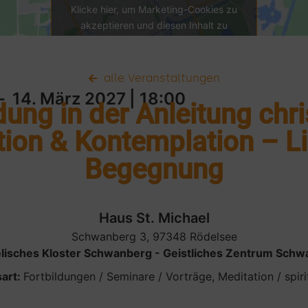
Klicke hier, um Marketing-Cookies zu
akzeptieren und diesen Inhalt zu
aktivieren
alle Veranstaltungen
－ 14. März 2027
| 18:00
ung in der Anleitung chri
tion & Kontemplation – L
Begegnung
Haus St. Michael
Schwanberg 3, 97348 Rödelsee
lisches Kloster Schwanberg - Geistliches Zentrum Schw
art:
Fortbildungen / Seminare / Vorträge
,
Meditation / spir