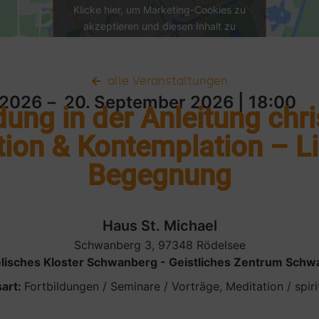
Klicke hier, um Marketing-Cookies zu
akzeptieren und diesen Inhalt zu
aktivieren
alle Veranstaltungen
 2026
－ 20. September 2026
| 18:00
ung in der Anleitung chri
tion & Kontemplation – L
Begegnung
Haus St. Michael
Schwanberg 3, 97348 Rödelsee
lisches Kloster Schwanberg - Geistliches Zentrum Schw
art:
Fortbildungen / Seminare / Vorträge
,
Meditation / spir