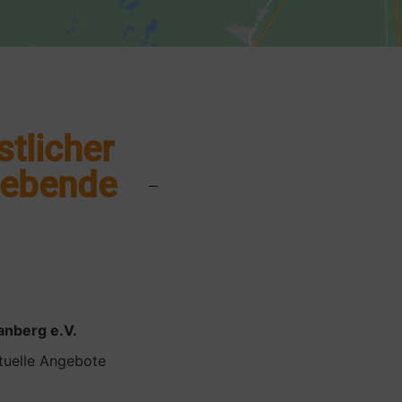
stlicher
iebende
anberg e.V.
ituelle Angebote