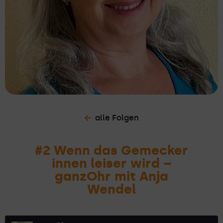
alle Folgen
#2 Wenn das Gemecker
innen leiser wird –
ganzOhr mit Anja
Wendel