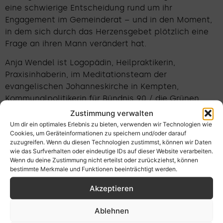
eine schwierige Entscheidung rund um ihr
Engagement im Gemeinderat – und in den Moment,
in dem sich durch das Herzensgebet plötzlich eine
Frage an ihren Mann verändert hat.
Anja Wendel ist Logopädin, Heilpraktikerin,
Praxisinhaberin, im Meditationsteam der
evangelischen Johanneskirche in Kempten,
Kommunalpolitikerin für Bündnis 90 / die Grünen,
aufgewachsen in Sachsen und lebt mit ihrer Familie
Zustimmung verwalten
im Allgäu.
Um dir ein optimales Erlebnis zu bieten, verwenden wir Technologien wie
Cookies, um Geräteinformationen zu speichern und/oder darauf
Links:
zuzugreifen. Wenn du diesen Technologien zustimmst, können wir Daten
wie das Surfverhalten oder eindeutige IDs auf dieser Website verarbeiten.
Therapiezentrum Buchenberg
Wenn du deine Zustimmung nicht erteilst oder zurückziehst, können
bestimmte Merkmale und Funktionen beeinträchtigt werden.
Mehr zu „Kontemplation in Bewegung“
Akzeptieren
00:00
Willkommen bei Ganzohr
01:43
Logopädie mit innerem Ohr
Ablehnen
05:51
Wenn Funktionen fehlen