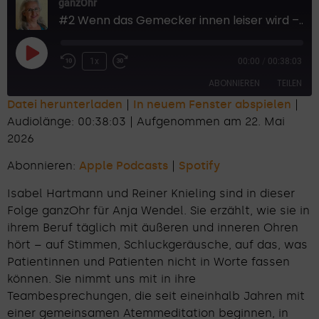
ganzOhr
#2 Wenn das Gemecker innen leiser wird – ganzOhr mit Anja Wendel
1x
00:00
/
00:38:03
ABONNIEREN
TEILEN
Datei herunterladen
|
In neuem Fenster abspielen
|
Audiolänge: 00:38:03
|
Aufgenommen am 22. Mai
TEILEN
Apple Podcasts
Spotify
2026
RSS FEED
LINK
Abonnieren:
Apple Podcasts
|
Spotify
EMBED
Isabel Hartmann und Reiner Knieling sind in dieser
Folge ganzOhr für Anja Wendel. Sie erzählt, wie sie in
ihrem Beruf täglich mit äußeren und inneren Ohren
hört – auf Stimmen, Schluckgeräusche, auf das, was
Patientinnen und Patienten nicht in Worte fassen
können. Sie nimmt uns mit in ihre
Teambesprechungen, die seit eineinhalb Jahren mit
einer gemeinsamen Atemmeditation beginnen, in