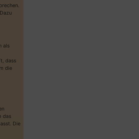
prechen.
 Dazu
h als
t, dass
m die
e
en
m das
asst. Die