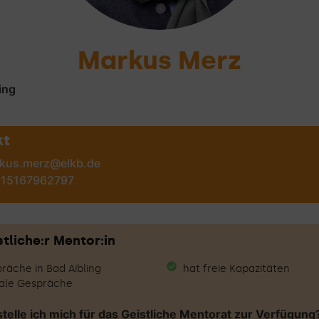
Markus Merz
ing
kt
kus.merz@elkb.de
15167962797
tliche:r Mentor:in
räche in Bad Aibling
hat freie Kapazitäten
tale Gespräche
elle ich mich für das Geistliche Mentorat zur Verfügung