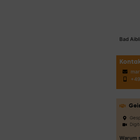
Bad Aibl
Konta
mar
+49
Geis
Gesp
Digi
Warum st