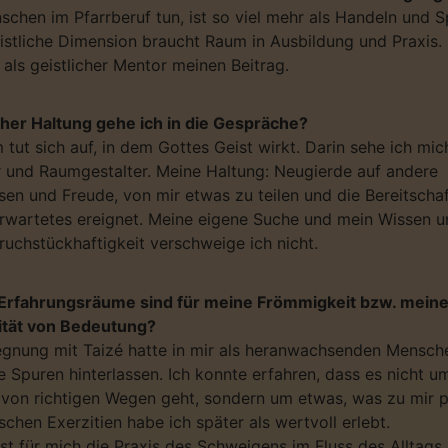
chen im Pfarrberuf tun, ist so viel mehr als Handeln und S
istliche Dimension braucht Raum in Ausbildung und Praxis.
 als geistlicher Mentor meinen Beitrag.
her Haltung gehe ich in die Gespräche?
 tut sich auf, in dem Gottes Geist wirkt. Darin sehe ich mic
r und Raumgestalter. Meine Haltung: Neugierde auf andere
sen und Freude, von mir etwas zu teilen und die Bereitschaf
rwartetes ereignet. Meine eigene Suche und mein Wissen u
ruchstückhaftigkeit verschweige ich nicht.
Erfahrungsräume sind für meine Frömmigkeit bzw. mein
lität von Bedeutung?
gnung mit Taizé hatte in mir als heranwachsenden Mensch
he Spuren hinterlassen. Ich konnte erfahren, dass es nicht u
 von richtigen Wegen geht, sondern um etwas, was zu mir p
ischen Exerzitien habe ich später als wertvoll erlebt.
ist für mich die Praxis des Schweigens im Fluss des Alltags.