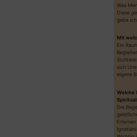
Was Mens
Diese ge
gebe ich
Mit welc
Ein Raum
Begleite
Sichtwei
sich Une
eigene B
Welche 
Spiritua
Die Bege
geistlic
Erlernen
Ignatian
Wichtig 