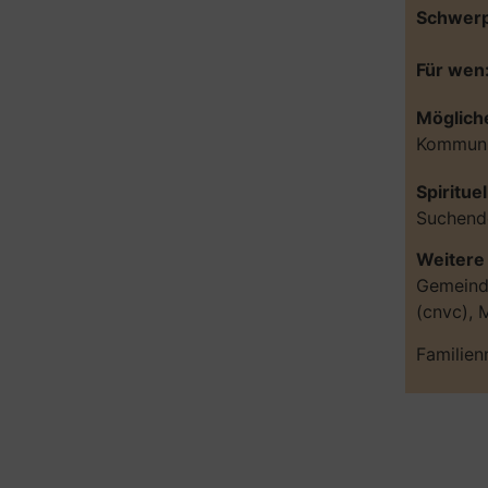
Schwerp
Für wen
Möglich
Kommunik
Spiritue
Suchende
Weitere 
Gemeinde
(cnvc), 
Familien