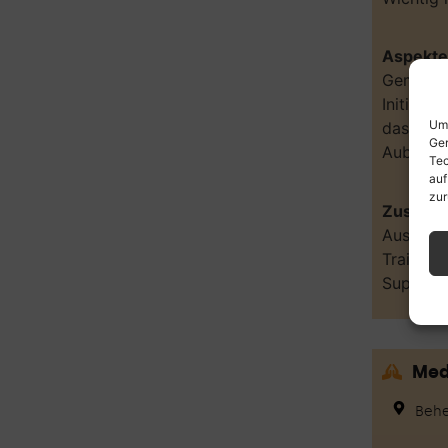
Aspekte
Gemeind
Initiati
Um 
das Inei
Ger
Aubildun
Tec
auf
zur
Zusätzl
Ausbildu
Trainer 
Supervi
Med
Behe