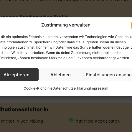
 meines theologischen Profils
epfarramt
Zustimmung verwalten
ve @unsichtbare_welt
dir ein optimales Erlebnis zu bieten, verwenden wir Technologien wie Cookies, 
nander von Kommunikation und Spiritualität
äteinformationen zu speichern und/oder darauf zuzugreifen. Wenn du diesen
g zum Anleiter in christlicher Meditation
hnologien zustimmst, können wir Daten wie das Surfverhalten oder eindeutige I
 dieser Website verarbeiten. Wenn du deine Zustimmung nicht erteilst oder
ückziehst, können bestimmte Merkmale und Funktionen beeinträchtigt werden.
iche Aus-/Fortbildungen
ng Bibliodrama und Bibliolog
Akzeptieren
Ablehnen
Einstellungen anseh
für Gewaltfreie Kommunikation (zert. cnvc)
sor (DGSv)
Cookie-Richtlinie
Datenschutzerklärung
Impressum
itationsanleiter:in
imatet in Bad Aibling
hat freie Kapazitäten