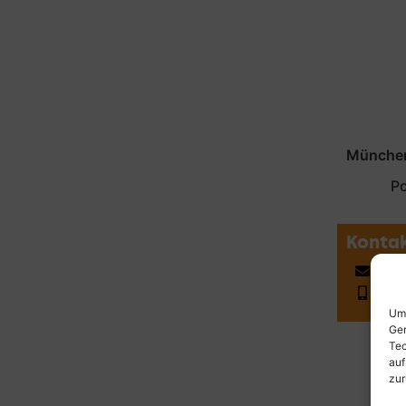
Münche
Po
Konta
leo
017
Um 
Ger
Tec
auf
zur