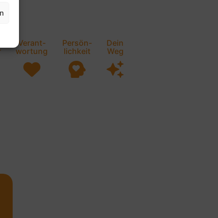
en
Verant-
Persön-
Dein
r
wortung
lichkeit
Weg