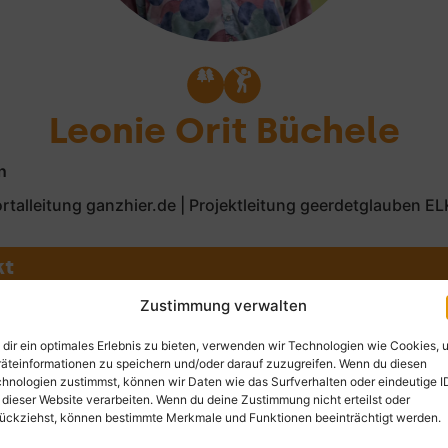
Leonie Orit Büchele
n
rtalleitung ganzhier.de | Projektleitung geerdetglauben E
kt
nie.buechele@elkb.de
Zustimmung verwalten
37131322
dir ein optimales Erlebnis zu bieten, verwenden wir Technologien wie Cookies, 
äteinformationen zu speichern und/oder darauf zuzugreifen. Wenn du diesen
hnologien zustimmst, können wir Daten wie das Surfverhalten oder eindeutige I
 dieser Website verarbeiten. Wenn du deine Zustimmung nicht erteilst oder
ückziehst, können bestimmte Merkmale und Funktionen beeinträchtigt werden.