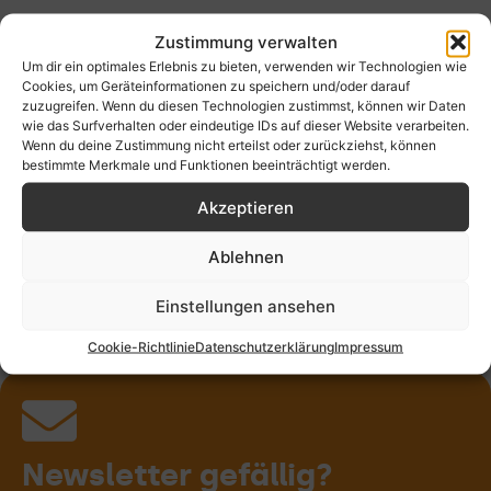
Zustimmung verwalten
Um dir ein optimales Erlebnis zu bieten, verwenden wir Technologien wie
Cookies, um Geräteinformationen zu speichern und/oder darauf
Stille
Rituale
Wort
Musik
zuzugreifen. Wenn du diesen Technologien zustimmst, können wir Daten
wie das Surfverhalten oder eindeutige IDs auf dieser Website verarbeiten.
Wenn du deine Zustimmung nicht erteilst oder zurückziehst, können
bestimmte Merkmale und Funktionen beeinträchtigt werden.
Kunst
Gemein-
Gremien-
Natur
schaft
spiritualität
Akzeptieren
Ablehnen
Körper
Verant-
Persön-
Dein
Einstellungen ansehen
wortung
lichkeit
Weg
Cookie-Richtlinie
Datenschutzerklärung
Impressum
Persönlichkeits-
Gottesdienst
Schöpfungs-
Teste deinen
Identitäten &
Kirchenraum
Übergangs-
Meditatives
Gemeinsam
Gregorianik
beGEISTert
Abendmahl
Posaunen-
Meditation
Wortkunst
Journaling
Seelsorge
Exerzitien
Theologie
Geistliche
Motorrad
Keltische
Prozess-
Weltver-
Bible Art
Worship
Qi Gong
Jahres-
Körper-
Circling
Erzähle
Kloster
Geist &
Pilgern
Fasten
Natur-
Segen
Gebet
Berg-
Taufe
Wilde
Orgel
Sport
Taizé
Bibel
Chor
Yoga
Tanz
XXL
Pop
Spiritualitätstyp
entwicklung
antwortung
Spiritualität
spiritualität
spiritualität
Begleitung
begleitung
Journaling
Lebens-
Prozess
Malen &
Toolbox
verant-
Kirche
Beten
gebet
leiten
kreis
riten
chor
uns
&
Gestalten
wortung
phasen
Jazz
von
deinem
Weg!
Newsletter gefällig?