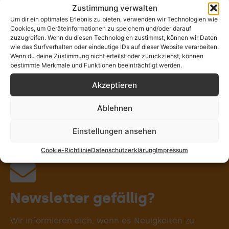
Zustimmung verwalten
Stille
Rituale
Wort
Musik
Um dir ein optimales Erlebnis zu bieten, verwenden wir Technologien wie
Cookies, um Geräteinformationen zu speichern und/oder darauf
zuzugreifen. Wenn du diesen Technologien zustimmst, können wir Daten
wie das Surfverhalten oder eindeutige IDs auf dieser Website verarbeiten.
Wenn du deine Zustimmung nicht erteilst oder zurückziehst, können
Kunst
Gemein-
Gremien-
Natur
bestimmte Merkmale und Funktionen beeinträchtigt werden.
schaft
spiritualität
Akzeptieren
Ablehnen
Körper
Verant-
Persön-
Dein
wortung
lichkeit
Weg
Einstellungen ansehen
Cookie-Richtlinie
Datenschutzerklärung
Impressum
Persönlichkeits-
Gottesdienst
Schöpfungs-
Teste deinen
Identitäten &
Kirchenraum
Übergangs-
Meditatives
Gemeinsam
Gregorianik
beGEISTert
Abendmahl
Posaunen-
Meditation
Wortkunst
Journaling
Seelsorge
Exerzitien
Theologie
Geistliche
Motorrad
Keltische
Prozess-
Weltver-
Bible Art
Worship
Qi Gong
Jahres-
Körper-
Circling
Erzähle
Kloster
Geist &
Pilgern
Fasten
Natur-
Segen
Gebet
Berg-
Taufe
Wilde
Orgel
Sport
Taizé
Bibel
Chor
Yoga
Tanz
XXL
Pop
Spiritualitätstyp
entwicklung
antwortung
Spiritualität
spiritualität
spiritualität
Begleitung
begleitung
Journaling
Lebens-
Prozess
Malen &
Toolbox
verant-
Kirche
Beten
gebet
leiten
kreis
riten
chor
uns
&
Gestalten
wortung
phasen
Jazz
von
deinem
Weg!
Newsletter gefällig?
Wir informieren dich, wenn es Neuigkeiten zu