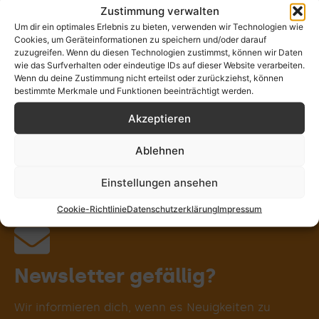
Zustimmung verwalten
Stille
Rituale
Wort
Musik
Um dir ein optimales Erlebnis zu bieten, verwenden wir Technologien wie
Cookies, um Geräteinformationen zu speichern und/oder darauf
zuzugreifen. Wenn du diesen Technologien zustimmst, können wir Daten
wie das Surfverhalten oder eindeutige IDs auf dieser Website verarbeiten.
Wenn du deine Zustimmung nicht erteilst oder zurückziehst, können
Kunst
Gemein-
Gremien-
Natur
bestimmte Merkmale und Funktionen beeinträchtigt werden.
schaft
spiritualität
Akzeptieren
Ablehnen
Körper
Verant-
Persön-
Dein
wortung
lichkeit
Weg
Einstellungen ansehen
Cookie-Richtlinie
Datenschutzerklärung
Impressum
Persönlichkeits-
Gottesdienst
Schöpfungs-
Teste deinen
Identitäten &
Kirchenraum
Übergangs-
Meditatives
Gemeinsam
Gregorianik
beGEISTert
Abendmahl
Posaunen-
Meditation
Wortkunst
Journaling
Seelsorge
Exerzitien
Theologie
Geistliche
Motorrad
Keltische
Prozess-
Weltver-
Bible Art
Worship
Qi Gong
Jahres-
Körper-
Circling
Erzähle
Kloster
Geist &
Pilgern
Fasten
Natur-
Segen
Gebet
Berg-
Taufe
Wilde
Orgel
Sport
Taizé
Bibel
Chor
Yoga
Tanz
XXL
Pop
Spiritualitätstyp
entwicklung
antwortung
Spiritualität
spiritualität
spiritualität
Begleitung
begleitung
Journaling
Lebens-
Prozess
Malen &
Toolbox
verant-
Kirche
Beten
gebet
leiten
kreis
riten
chor
uns
&
Gestalten
wortung
phasen
Jazz
von
deinem
Weg!
Newsletter gefällig?
Wir informieren dich, wenn es Neuigkeiten zu