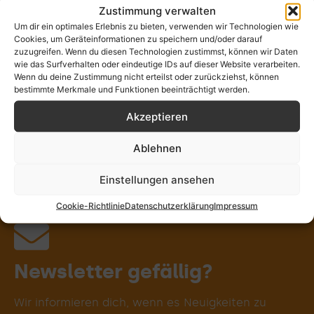
Zustimmung verwalten
Stille
Rituale
Wort
Musik
Um dir ein optimales Erlebnis zu bieten, verwenden wir Technologien wie
Cookies, um Geräteinformationen zu speichern und/oder darauf
zuzugreifen. Wenn du diesen Technologien zustimmst, können wir Daten
wie das Surfverhalten oder eindeutige IDs auf dieser Website verarbeiten.
Wenn du deine Zustimmung nicht erteilst oder zurückziehst, können
Kunst
Gemein-
Gremien-
Natur
bestimmte Merkmale und Funktionen beeinträchtigt werden.
schaft
spiritualität
Akzeptieren
Ablehnen
Körper
Verant-
Persön-
Dein
wortung
lichkeit
Weg
Einstellungen ansehen
Cookie-Richtlinie
Datenschutzerklärung
Impressum
Persönlichkeits-
Gottesdienst
Schöpfungs-
Teste deinen
Identitäten &
Kirchenraum
Übergangs-
Meditatives
Gemeinsam
Gregorianik
beGEISTert
Abendmahl
Posaunen-
Meditation
Wortkunst
Journaling
Seelsorge
Exerzitien
Theologie
Geistliche
Motorrad
Keltische
Prozess-
Weltver-
Bible Art
Worship
Qi Gong
Jahres-
Körper-
Circling
Erzähle
Kloster
Geist &
Pilgern
Fasten
Natur-
Segen
Gebet
Berg-
Taufe
Wilde
Orgel
Sport
Taizé
Bibel
Chor
Yoga
Tanz
XXL
Pop
Spiritualitätstyp
entwicklung
antwortung
Spiritualität
spiritualität
spiritualität
Begleitung
begleitung
Journaling
Lebens-
Prozess
Malen &
Toolbox
verant-
Kirche
Beten
gebet
leiten
kreis
riten
chor
uns
&
Gestalten
wortung
phasen
Jazz
von
deinem
Weg!
Newsletter gefällig?
Wir informieren dich, wenn es Neuigkeiten zu