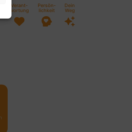
Verant-
Persön-
Dein
r
wortung
lichkeit
Weg
n