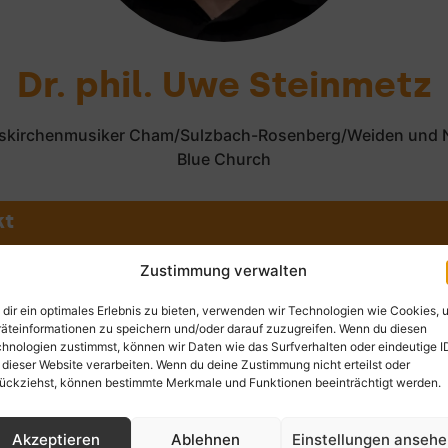
Dr. phil. Uwe Steinmetz
skirchenmusiker Cham/Sulzbach-Rosenberg/Weiden und 
Blue Church
kt
.steinmetz@elkb.de
Zustimmung verwalten
dir ein optimales Erlebnis zu bieten, verwenden wir Technologien wie Cookies, 
äteinformationen zu speichern und/oder darauf zuzugreifen. Wenn du diesen
hnologien zustimmst, können wir Daten wie das Surfverhalten oder eindeutige I
 dieser Website verarbeiten. Wenn du deine Zustimmung nicht erteilst oder
ückziehst, können bestimmte Merkmale und Funktionen beeinträchtigt werden.
Akzeptieren
Ablehnen
Einstellungen anseh