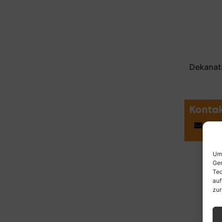
Dekanat
Konta
uwe
Um 
Ger
Tec
auf
zur